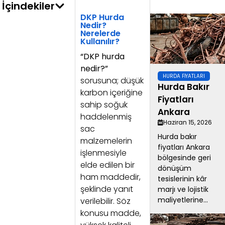
İçindekiler
DKP Hurda
Nedir?
Nerelerde
Kullanılır?
“DKP hurda
nedir?”
HURDA FIYATLARI
sorusuna; düşük
Hurda Bakır
karbon içeriğine
Fiyatları
sahip soğuk
Ankara
haddelenmiş
Haziran 15, 2026
sac
Hurda bakır
malzemelerin
fiyatları Ankara
işlenmesiyle
bölgesinde geri
elde edilen bir
dönüşüm
ham maddedir,
tesislerinin kâr
şeklinde yanıt
marjı ve lojistik
maliyetlerine...
verilebilir. Söz
konusu madde,