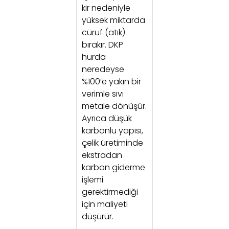
kir nedeniyle
yüksek miktarda
cüruf (atık)
bırakır. DKP
hurda
neredeyse
%100’e yakın bir
verimle sıvı
metale dönüşür.
Ayrıca düşük
karbonlu yapısı,
çelik üretiminde
ekstradan
karbon giderme
işlemi
gerektirmediği
için maliyeti
düşürür.