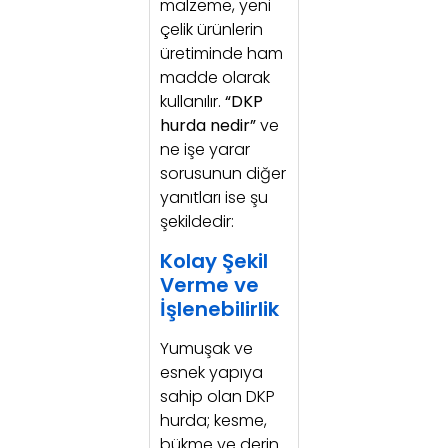
malzeme, yeni
çelik ürünlerin
üretiminde ham
madde olarak
kullanılır.
“DKP
hurda nedir”
ve
ne işe yarar
sorusunun diğer
yanıtları ise şu
şekildedir:
Kolay Şekil
Verme ve
İşlenebilirlik
Yumuşak ve
esnek yapıya
sahip olan DKP
hurda; kesme,
bükme ve derin