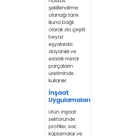
hassas
şekillendirme
olanağı tanır.
Buna bağlı
olarak da çeşitli
beyaz
eşyalarda
dayanıklı ve
estetik metal
parçaların
üretiminde
kullanılır.
İnşaat
Uygulamaları
Ürün; inşaat
sektöründe
profiller, sac
kaplamalar ve