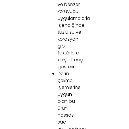
ve benzeri
koruyucu
uygulamalarla
işlendiğinde
tuzlu su ve
korozyon
gibi
faktörlere
karşı direnç
gösterir.
Derin
çekme
işlemlerine
uygun
olan bu
ürün,
hassas
sac
şekillendirme