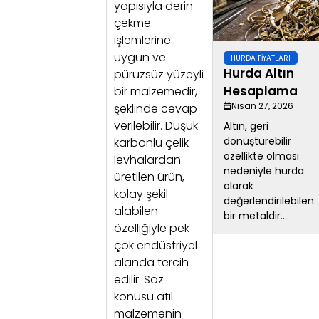
yapısıyla derin
çekme
işlemlerine
uygun ve
HURDA FIYATLARI
Hurda Altın
pürüzsüz yüzeyli
Hesaplama
bir malzemedir,
Nisan 27, 2026
şeklinde cevap
verilebilir. Düşük
Altın, geri
dönüştürebilir
karbonlu çelik
özellikte olması
levhalardan
nedeniyle hurda
üretilen ürün,
olarak
kolay şekil
değerlendirilebilen
alabilen
bir metaldir....
özelliğiyle pek
çok endüstriyel
alanda tercih
edilir. Söz
konusu atıl
malzemenin