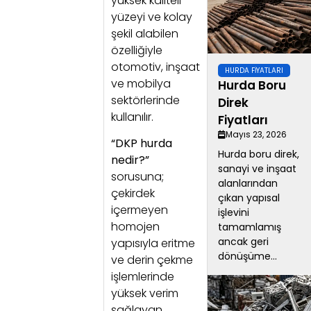
yüksek kaliteli
yüzeyi ve kolay
şekil alabilen
özelliğiyle
otomotiv, inşaat
HURDA FIYATLARI
ve mobilya
Hurda Boru
sektörlerinde
Direk
kullanılır.
Fiyatları
Mayıs 23, 2026
“DKP hurda
Hurda boru direk,
nedir?”
sanayi ve inşaat
sorusuna;
alanlarından
çekirdek
çıkan yapısal
içermeyen
işlevini
homojen
tamamlamış
ancak geri
yapısıyla eritme
dönüşüme...
ve derin çekme
işlemlerinde
yüksek verim
sağlayan