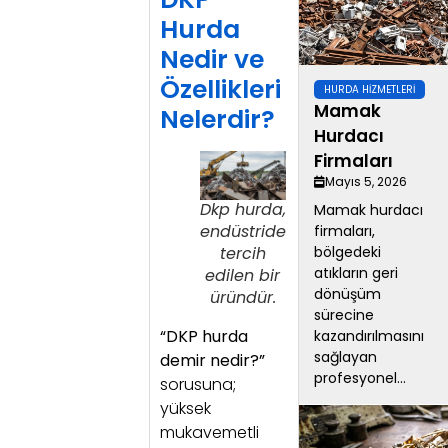
Hurda
Nedir ve
Özellikleri
HURDA HIZMETLERI
Mamak
Nelerdir?
Hurdacı
Firmaları
Mayıs 5, 2026
Dkp hurda,
Mamak hurdacı
endüstride
firmaları,
bölgedeki
tercih
atıkların geri
edilen bir
dönüşüm
üründür.
sürecine
“DKP hurda
kazandırılmasını
sağlayan
demir nedir?”
profesyonel...
sorusuna;
yüksek
mukavemetli