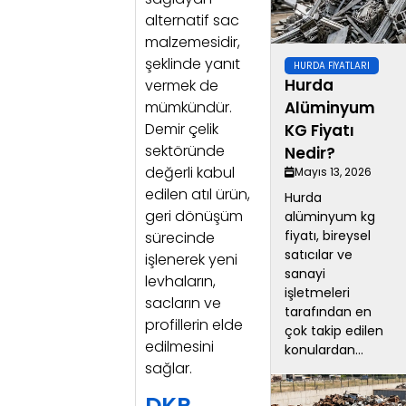
alternatif sac
malzemesidir,
şeklinde yanıt
HURDA FIYATLARI
Hurda
vermek de
Alüminyum
mümkündür.
Demir çelik
KG Fiyatı
sektöründe
Nedir?
değerli kabul
Mayıs 13, 2026
edilen atıl ürün,
Hurda
geri dönüşüm
alüminyum kg
fiyatı, bireysel
sürecinde
satıcılar ve
işlenerek yeni
sanayi
levhaların,
işletmeleri
sacların ve
tarafından en
profillerin elde
çok takip edilen
edilmesini
konulardan...
sağlar.
DKP