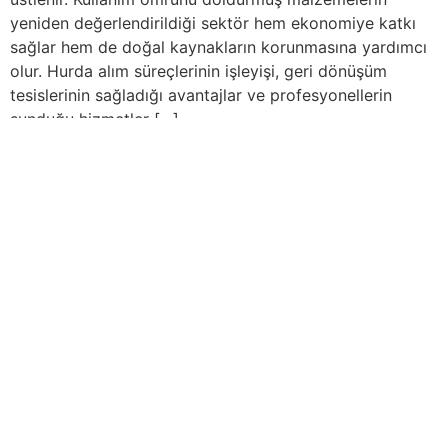
yeniden değerlendirildiği sektör hem ekonomiye katkı
sağlar hem de doğal kaynakların korunmasına yardımcı
olur. Hurda alım süreçlerinin işleyişi, geri dönüşüm
tesislerinin sağladığı avantajlar ve profesyonellerin
sunduğu hizmetler […]
Gebze hurda fiyatları ile kazancınızı artırın. Hurdanızın
değerini en iyi fiyatlarla belirleyin, geri dönüşüme
katkıda bulunun.
Hurda Fiyatları
Hizmetler
Hizmet Bölgeleri
Hurda Blog
Gebze Hurda Fiyatları