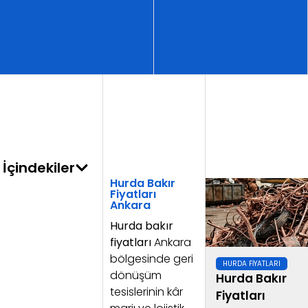
İçindekiler
Hurda Bakır
Fiyatları
Ankara
Hurda bakır
fiyatları
Ankara
bölgesinde geri
HURDA FIYATLARI
dönüşüm
Hurda Bakır
tesislerinin kâr
Fiyatları