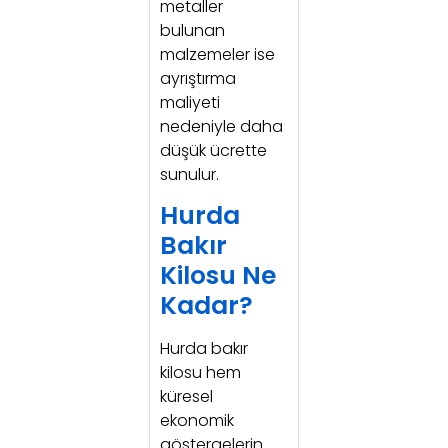
metaller
bulunan
malzemeler ise
ayrıştırma
maliyeti
nedeniyle daha
düşük ücrette
sunulur.
Hurda
Bakır
Kilosu Ne
Kadar?
Hurda bakır
kilosu hem
küresel
ekonomik
göstergelerin