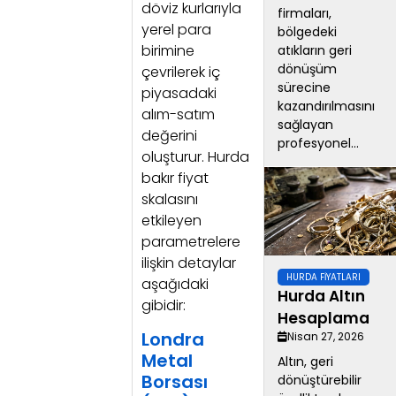
döviz kurlarıyla
firmaları,
yerel para
bölgedeki
birimine
atıkların geri
dönüşüm
çevrilerek iç
sürecine
piyasadaki
kazandırılmasını
alım-satım
sağlayan
değerini
profesyonel...
oluşturur. Hurda
bakır fiyat
skalasını
etkileyen
parametrelere
ilişkin detaylar
HURDA FIYATLARI
aşağıdaki
Hurda Altın
gibidir:
Hesaplama
Londra
Nisan 27, 2026
Metal
Altın, geri
Borsası
dönüştürebilir