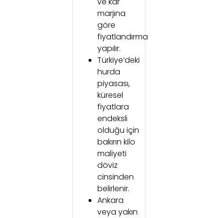
ve kâr
marjına
göre
fiyatlandırma
yapılır.
Türkiye’deki
hurda
piyasası,
küresel
fiyatlara
endeksli
olduğu için
bakırın kilo
maliyeti
döviz
cinsinden
belirlenir.
Ankara
veya yakın