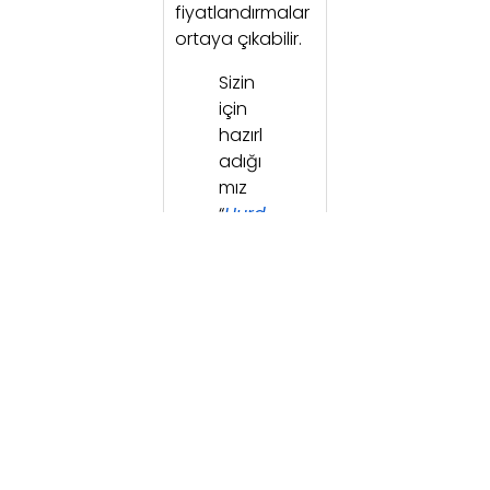
fiyatlandırmalar
ortaya çıkabilir.
Sizin
için
hazırl
adığı
mız
“
Hurd
a
Boru
Direk
Fiyatl
arı
”
başlıkl
ı
içeriği
miz
de