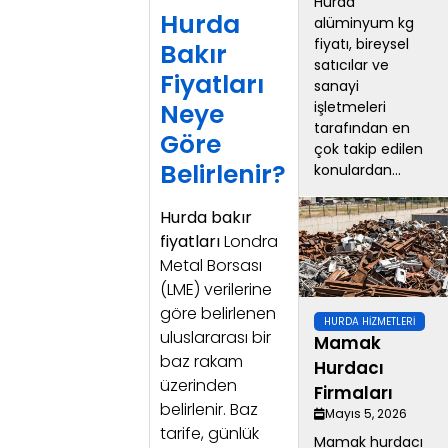
Hurda
Hurda
alüminyum kg
fiyatı, bireysel
Bakır
satıcılar ve
Fiyatları
sanayi
Neye
işletmeleri
tarafından en
Göre
çok takip edilen
Belirlenir?
konulardan...
Hurda bakır
fiyatları
Londra
Metal Borsası
(LME) verilerine
göre belirlenen
HURDA HIZMETLERI
uluslararası bir
Mamak
baz rakam
Hurdacı
üzerinden
Firmaları
belirlenir. Baz
Mayıs 5, 2026
tarife, günlük
Mamak hurdacı