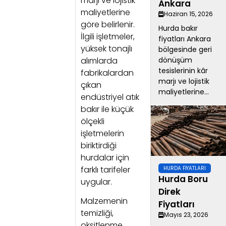
marjı ve lojistik
Ankara
maliyetlerine
Haziran 15, 2026
göre belirlenir.
Hurda bakır
İlgili işletmeler,
fiyatları Ankara
yüksek tonajlı
bölgesinde geri
alımlarda
dönüşüm
tesislerinin kâr
fabrikalardan
marjı ve lojistik
çıkan
maliyetlerine...
endüstriyel atık
bakır ile küçük
ölçekli
işletmelerin
biriktirdiği
hurdalar için
farklı tarifeler
HURDA FIYATLARI
Hurda Boru
uygular.
Direk
Malzemenin
Fiyatları
temizliği,
Mayıs 23, 2026
oksitlenme