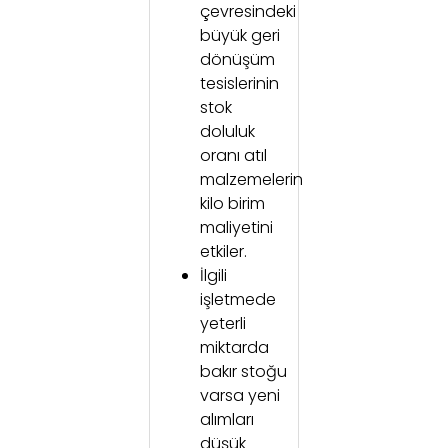
çevresindeki
büyük geri
dönüşüm
tesislerinin
stok
doluluk
oranı atıl
malzemelerin
kilo birim
maliyetini
etkiler.
İlgili
işletmede
yeterli
miktarda
bakır stoğu
varsa yeni
alımları
düşük