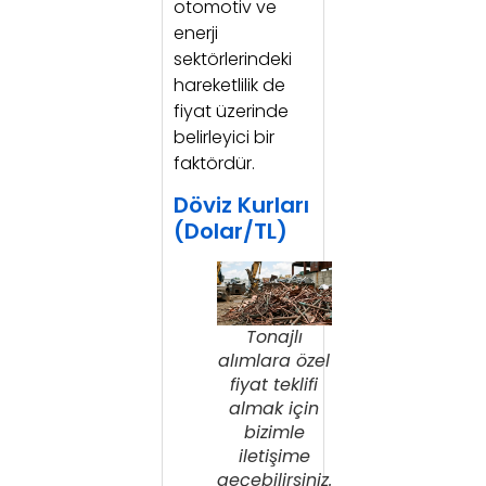
otomotiv ve
enerji
sektörlerindeki
hareketlilik de
fiyat üzerinde
belirleyici bir
faktördür.
Döviz Kurları
(Dolar/TL)
Tonajlı
alımlara özel
fiyat teklifi
almak için
bizimle
iletişime
geçebilirsiniz.