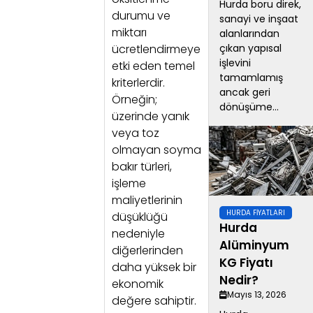
Hurda boru direk,
durumu ve
sanayi ve inşaat
miktarı
alanlarından
çıkan yapısal
ücretlendirmeye
işlevini
etki eden temel
tamamlamış
kriterlerdir.
ancak geri
Örneğin;
dönüşüme...
üzerinde yanık
veya toz
olmayan soyma
bakır türleri,
işleme
maliyetlerinin
HURDA FIYATLARI
düşüklüğü
Hurda
nedeniyle
Alüminyum
diğerlerinden
KG Fiyatı
daha yüksek bir
Nedir?
ekonomik
Mayıs 13, 2026
değere sahiptir.