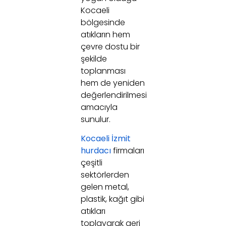
Kocaeli
bölgesinde
atıkların hem
çevre dostu bir
şekilde
toplanması
hem de yeniden
değerlendirilmesi
amacıyla
sunulur.
Kocaeli İzmit
hurdacı
firmaları
çeşitli
sektörlerden
gelen metal,
plastik, kağıt gibi
atıkları
toplayarak geri