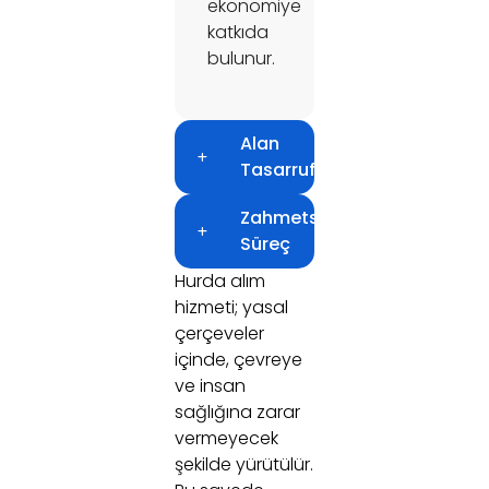
ekonomiye
katkıda
bulunur.
Alan
Tasarrufu
Zahmetsiz
Süreç
Hurda alım
hizmeti; yasal
çerçeveler
içinde, çevreye
ve insan
sağlığına zarar
vermeyecek
şekilde yürütülür.