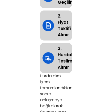
Geçilir
2.
Fiyat
Teklifi
Alınır
3.
Hurdalar
Teslim
Alınır
Hurda alım
işlemi
tamamlandıktan
sonra
anlaşmaya
bağlı olarak
ödeme yapılır.