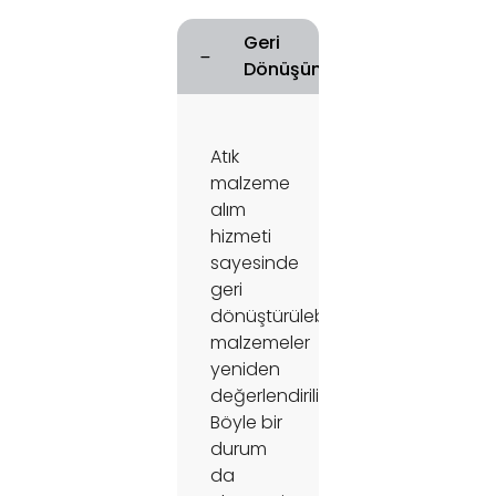
Geri
Dönüşüm
Atık
malzeme
alım
hizmeti
sayesinde
geri
dönüştürülebilir
malzemeler
yeniden
değerlendirilir.
Böyle bir
durum
da