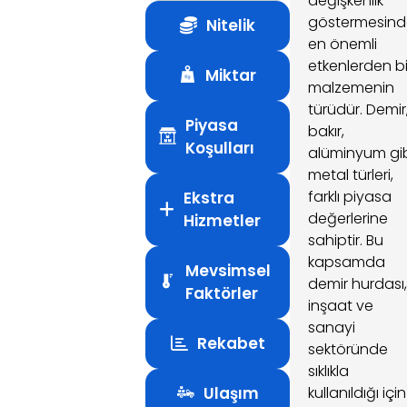
değişkenlik
göstermesin
Nitelik
en önemli
etkenlerden bi
Miktar
malzemenin
türüdür. Demir
Piyasa
bakır,
Koşulları
alüminyum gi
metal türleri,
farklı piyasa
Ekstra
değerlerine
Hizmetler
sahiptir. Bu
kapsamda
Mevsimsel
demir hurdası
Faktörler
inşaat ve
sanayi
Rekabet
sektöründe
sıklıkla
Ulaşım
kullanıldığı için