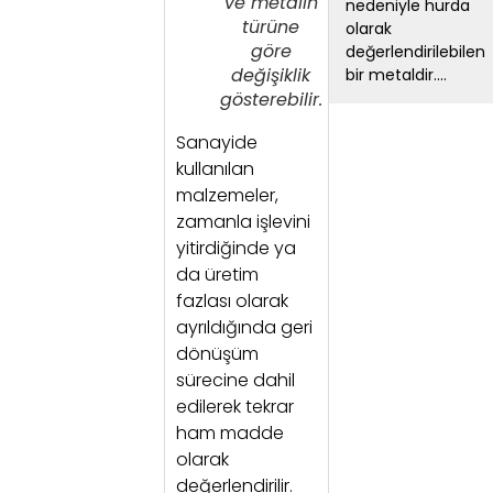
ve metalin
nedeniyle hurda
türüne
olarak
göre
değerlendirilebilen
değişiklik
bir metaldir....
gösterebilir.
Sanayide
kullanılan
malzemeler,
zamanla işlevini
yitirdiğinde ya
da üretim
fazlası olarak
ayrıldığında geri
dönüşüm
sürecine dahil
edilerek tekrar
ham madde
olarak
değerlendirilir.