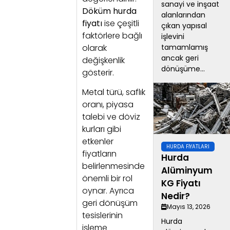
sanayi ve inşaat
Döküm hurda
alanlarından
fiyatı
ise çeşitli
çıkan yapısal
faktörlere bağlı
işlevini
olarak
tamamlamış
ancak geri
değişkenlik
dönüşüme...
gösterir.
Metal türü, saflık
oranı, piyasa
talebi ve döviz
kurları gibi
etkenler
HURDA FIYATLARI
fiyatların
Hurda
belirlenmesinde
Alüminyum
önemli bir rol
KG Fiyatı
oynar. Ayrıca
Nedir?
geri dönüşüm
Mayıs 13, 2026
tesislerinin
Hurda
işleme