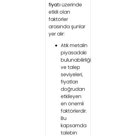
fiyatı
üzerinde
etkili olan
faktörler
arasında şunlar
yer alır:
Atık metalin
piyasadaki
bulunabilirliği
ve talep
seviyeleri,
fiyatları
doğrudan
etkileyen
en önemli
faktörlerdir.
Bu
kapsamda
talebin