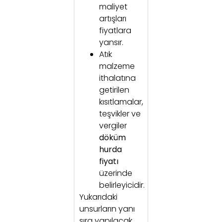
maliyet
artışları
fiyatlara
yansır.
Atık
malzeme
ithalatına
getirilen
kısıtlamalar,
teşvikler ve
vergiler
döküm
hurda
fiyatı
üzerinde
belirleyicidir.
Yukarıdaki
unsurların yanı
sıra yapılacak