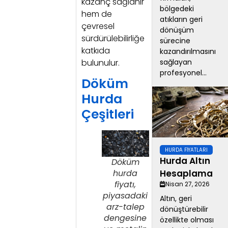
kazanç sağlanır
bölgedeki
hem de
atıkların geri
çevresel
dönüşüm
sürdürülebilirliğe
sürecine
katkıda
kazandırılmasını
sağlayan
bulunulur.
profesyonel...
Döküm
Hurda
Çeşitleri
HURDA FIYATLARI
Hurda Altın
Döküm
Hesaplama
hurda
fiyatı,
Nisan 27, 2026
piyasadaki
Altın, geri
arz-talep
dönüştürebilir
dengesine
özellikte olması