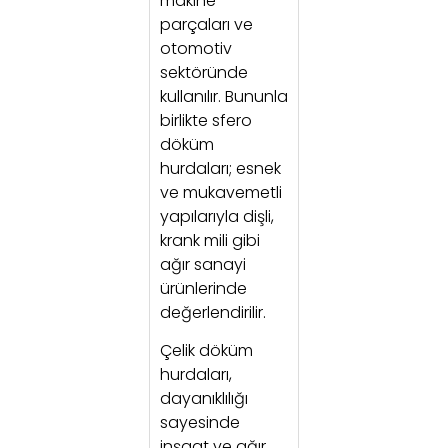
makine
parçaları ve
otomotiv
sektöründe
kullanılır. Bununla
birlikte sfero
döküm
hurdaları; esnek
ve mukavemetli
yapılarıyla dişli,
krank mili gibi
ağır sanayi
ürünlerinde
değerlendirilir.
Çelik döküm
hurdaları,
dayanıklılığı
sayesinde
inşaat ve ağır