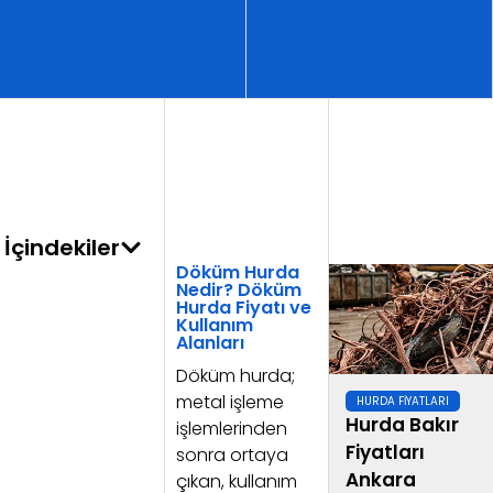
İçindekiler
Döküm Hurda
Nedir? Döküm
Hurda Fiyatı ve
Kullanım
Alanları
Döküm hurda;
metal işleme
HURDA FIYATLARI
Hurda Bakır
işlemlerinden
Fiyatları
sonra ortaya
Ankara
çıkan, kullanım