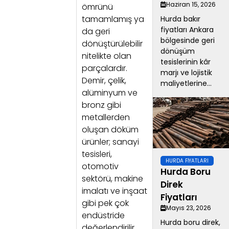
Haziran 15, 2026
ömrünü
tamamlamış ya
Hurda bakır
fiyatları Ankara
da geri
bölgesinde geri
dönüştürülebilir
dönüşüm
nitelikte olan
tesislerinin kâr
parçalardır.
marjı ve lojistik
Demir, çelik,
maliyetlerine...
alüminyum ve
bronz gibi
metallerden
oluşan döküm
ürünler; sanayi
tesisleri,
HURDA FIYATLARI
otomotiv
Hurda Boru
sektörü, makine
Direk
imalatı ve inşaat
Fiyatları
gibi pek çok
Mayıs 23, 2026
endüstride
Hurda boru direk,
değerlendirilir.