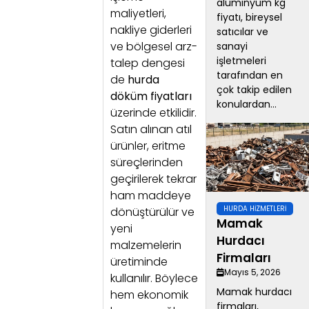
alüminyum kg
maliyetleri,
fiyatı, bireysel
nakliye giderleri
satıcılar ve
ve bölgesel arz-
sanayi
işletmeleri
talep dengesi
tarafından en
de
hurda
çok takip edilen
döküm fiyatları
konulardan...
üzerinde etkilidir.
Satın alınan atıl
ürünler, eritme
süreçlerinden
geçirilerek tekrar
ham maddeye
HURDA HIZMETLERI
dönüştürülür ve
Mamak
yeni
Hurdacı
malzemelerin
Firmaları
üretiminde
Mayıs 5, 2026
kullanılır. Böylece
Mamak hurdacı
hem ekonomik
firmaları,