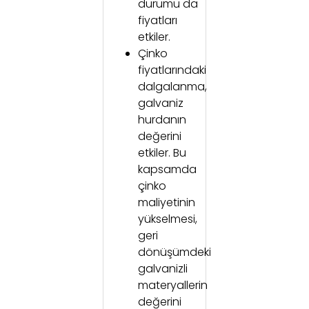
durumu da
fiyatları
etkiler.
Çinko
fiyatlarındaki
dalgalanma,
galvaniz
hurdanın
değerini
etkiler. Bu
kapsamda
çinko
maliyetinin
yükselmesi,
geri
dönüşümdeki
galvanizli
materyallerin
değerini