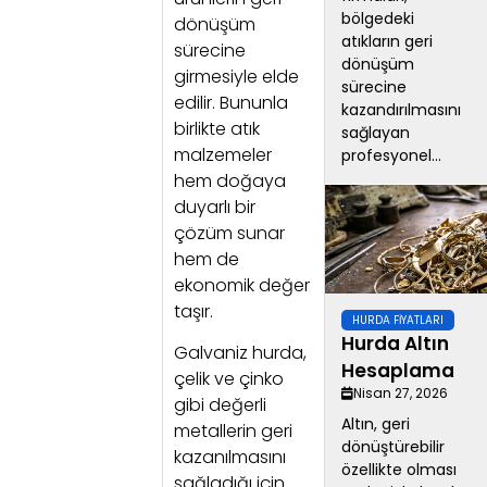
bölgedeki
dönüşüm
atıkların geri
sürecine
dönüşüm
girmesiyle elde
sürecine
edilir. Bununla
kazandırılmasını
birlikte atık
sağlayan
malzemeler
profesyonel...
hem doğaya
duyarlı bir
çözüm sunar
hem de
ekonomik değer
taşır.
HURDA FIYATLARI
Hurda Altın
Galvaniz hurda,
Hesaplama
çelik ve çinko
Nisan 27, 2026
gibi değerli
Altın, geri
metallerin geri
dönüştürebilir
kazanılmasını
özellikte olması
sağladığı için