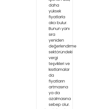
daha
yüksek
fiyatlarla
alıcı bulur.
Bunun yanı
sıra
yeniden
değerlendirme
sektöründeki
vergi
teşvikleri ve
kısıtlamalar
da
fiyatların
artmasına
ya da
azalmasına
sebep olur.