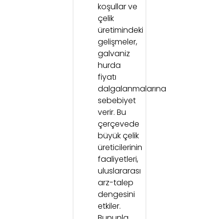
koşullar ve
çelik
üretimindeki
gelişmeler,
galvaniz
hurda
fiyatı
dalgalanmalarına
sebebiyet
verir. Bu
çerçevede
büyük çelik
üreticilerinin
faaliyetleri,
uluslararası
arz-talep
dengesini
etkiler.
Bununla