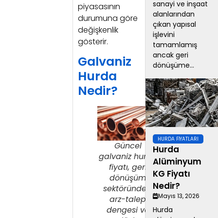
sanayi ve inşaat
piyasasının
alanlarından
durumuna göre
çıkan yapısal
değişkenlik
işlevini
gösterir.
tamamlamış
ancak geri
Galvaniz
dönüşüme...
Hurda
Nedir?
HURDA FIYATLARI
Güncel
Hurda
galvaniz hurda
Alüminyum
fiyatı, geri
KG Fiyatı
dönüşüm
Nedir?
sektöründeki
Mayıs 13, 2026
arz-talep
dengesi ve
Hurda