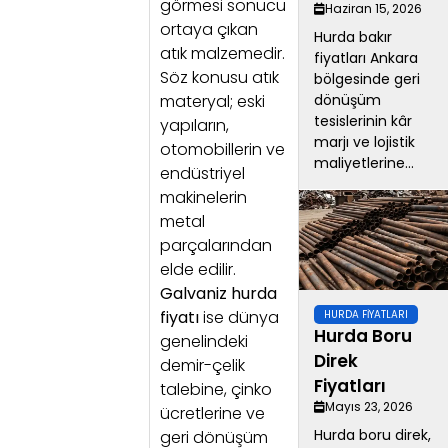
görmesi sonucu
Haziran 15, 2026
ortaya çıkan
Hurda bakır
atık malzemedir.
fiyatları Ankara
Söz konusu atık
bölgesinde geri
materyal; eski
dönüşüm
tesislerinin kâr
yapıların,
marjı ve lojistik
otomobillerin ve
maliyetlerine...
endüstriyel
makinelerin
metal
parçalarından
elde edilir.
Galvaniz hurda
fiyatı
ise dünya
HURDA FIYATLARI
Hurda Boru
genelindeki
Direk
demir-çelik
Fiyatları
talebine, çinko
Mayıs 23, 2026
ücretlerine ve
Hurda boru direk,
geri dönüşüm