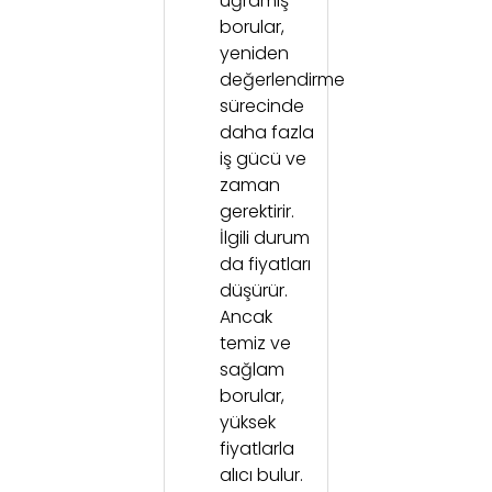
uğramış
borular,
yeniden
değerlendirme
sürecinde
daha fazla
iş gücü ve
zaman
gerektirir.
İlgili durum
da fiyatları
düşürür.
Ancak
temiz ve
sağlam
borular,
yüksek
fiyatlarla
alıcı bulur.