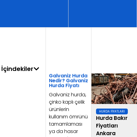
İçindekiler
Galvaniz Hurda
Nedir? Galvaniz
Hurda Fiyatı
Galvaniz hurda,
çinko kaplı çelik
ürünlerin
HURDA FIYATLARI
kullanım ömrünü
Hurda Bakır
tamamlaması
Fiyatları
ya da hasar
Ankara