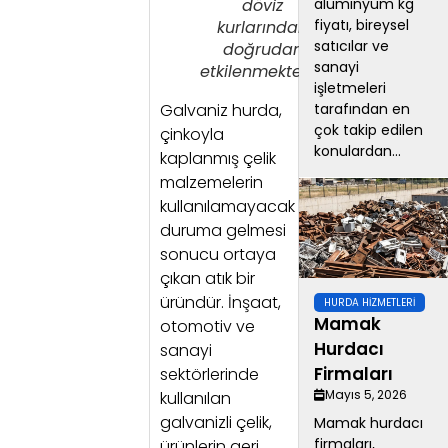
alüminyum kg
döviz
fiyatı, bireysel
kurlarından
satıcılar ve
doğrudan
sanayi
etkilenmektedir.
işletmeleri
tarafından en
Galvaniz hurda,
çok takip edilen
çinkoyla
konulardan...
kaplanmış çelik
malzemelerin
kullanılamayacak
duruma gelmesi
sonucu ortaya
çıkan atık bir
üründür. İnşaat,
HURDA HIZMETLERI
Mamak
otomotiv ve
Hurdacı
sanayi
Firmaları
sektörlerinde
Mayıs 5, 2026
kullanılan
galvanizli çelik,
Mamak hurdacı
firmaları,
ürünlerin geri