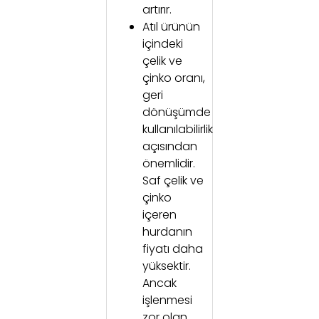
artırır.
Atıl ürünün
içindeki
çelik ve
çinko oranı,
geri
dönüşümde
kullanılabilirlik
açısından
önemlidir.
Saf çelik ve
çinko
içeren
hurdanın
fiyatı daha
yüksektir.
Ancak
işlenmesi
zor olan