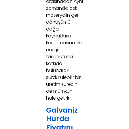
arasındadır. Aynı
zamanda atık
materyalin geri
dönüşümü,
doğal
kaynakların
korunmasına ve
enerji
tasarrufuna
katkıda
bulunarak
sürdürülebilir bir
üretim sürecini
de mümkün
hale getirir.
Galvaniz
Hurda
Fiyatını