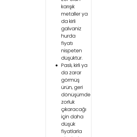
karışık
metaller ya
da kirli
galvaniz
hurda
fiyatı
nispeten
düşüktür.
Paslı, kirli ya
da zarar
görmüş
ürün, geri
dönüşümde
zorluk
çıkaracağı
için daha
düşük
fiyatlarla