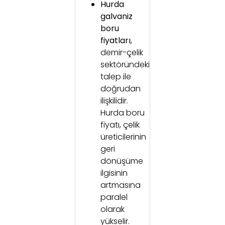
Hurda
galvaniz
boru
fiyatları
,
demir-çelik
sektöründeki
talep ile
doğrudan
ilişkilidir.
Hurda boru
fiyatı, çelik
üreticilerinin
geri
dönüşüme
ilgisinin
artmasına
paralel
olarak
yükselir.